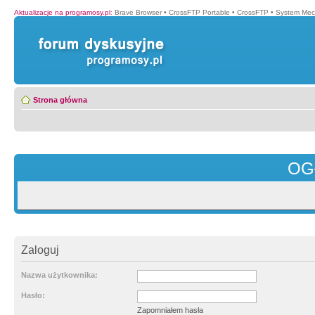
Aktualizacje na programosy.pl
:
Brave Browser
•
CrossFTP Portable
•
CrossFTP
•
System Mec
Strona główna
OG
Zaloguj
Nazwa użytkownika:
Hasło:
Zapomniałem hasła