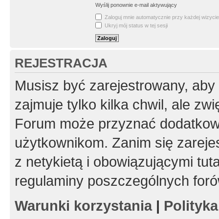
Wyślij ponownie e-mail aktywujący
Zaloguj mnie automatycznie przy każdej wizycie
Ukryj mój status w tej sesji
REJESTRACJA
Musisz być zarejestrowany, aby
zajmuje tylko kilka chwil, ale z
Forum może przyznać dodatkow
użytkownikom. Zanim się zarejes
z netykietą i obowiązującymi tut
regulaminy poszczególnych foró
Warunki korzystania
|
Polityk