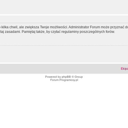
ko kilka chwil, ale zwiększa Twoje możliwości. Administrator Forum może przyzna
tutaj zasadami. Pamiętaj także, by czytać regulaminy poszczególnych forów.
Ekip
Powered by
phpBB
© Group
Forum Programosy.pl