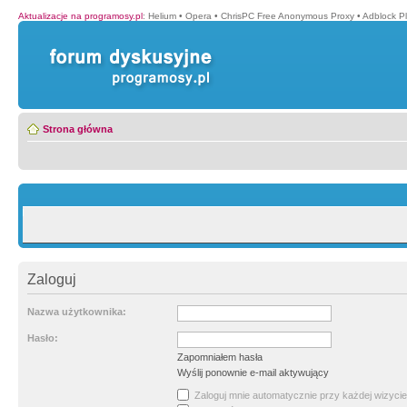
Aktualizacje na programosy.pl
:
Helium
•
Opera
•
ChrisPC Free Anonymous Proxy
•
Adblock P
Strona główna
Zaloguj
Nazwa użytkownika:
Hasło:
Zapomniałem hasła
Wyślij ponownie e-mail aktywujący
Zaloguj mnie automatycznie przy każdej wizycie