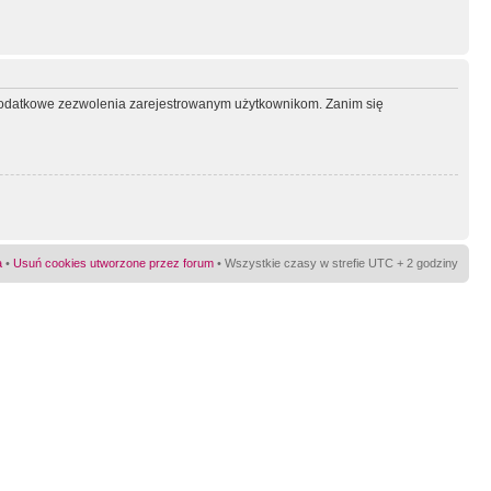
ć dodatkowe zezwolenia zarejestrowanym użytkownikom. Zanim się
a
•
Usuń cookies utworzone przez forum
• Wszystkie czasy w strefie UTC + 2 godziny