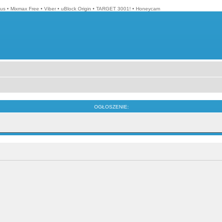
lus
•
Mixmax Free
•
Viber
•
uBlock Origin
•
TARGET 3001!
•
Honeycam
OGŁOSZENIE: