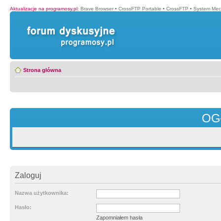
Aktualizacje na programosy.pl
:
Brave Browser
•
CrossFTP Portable
•
CrossFTP
•
System Mec
Strona główna
OG
Zaloguj
Nazwa użytkownika:
Hasło:
Zapomniałem hasła