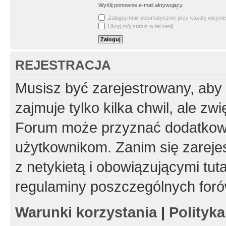
Wyślij ponownie e-mail aktywujący
Zaloguj mnie automatycznie przy każdej wizycie
Ukryj mój status w tej sesji
REJESTRACJA
Musisz być zarejestrowany, aby
zajmuje tylko kilka chwil, ale z
Forum może przyznać dodatkow
użytkownikom. Zanim się zarejes
z netykietą i obowiązującymi tut
regulaminy poszczególnych foró
Warunki korzystania
|
Polityk