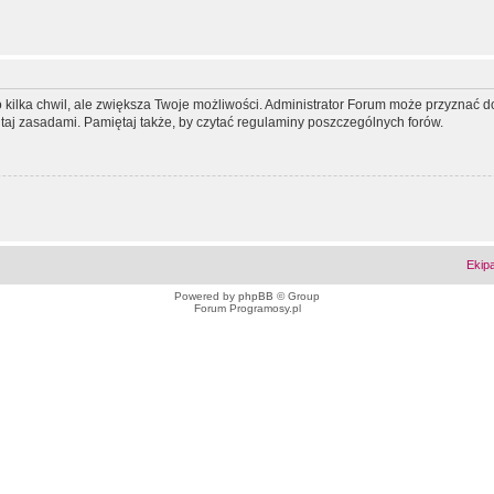
ko kilka chwil, ale zwiększa Twoje możliwości. Administrator Forum może przyzna
tutaj zasadami. Pamiętaj także, by czytać regulaminy poszczególnych forów.
Ekip
Powered by
phpBB
© Group
Forum Programosy.pl