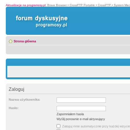
Aktualizacje na programosy.pl
:
Brave Browser
•
CrossFTP Portable
•
CrossFTP
•
System Mec
Strona główna
Zaloguj
Nazwa użytkownika:
Hasło:
Zapomniałem hasła
Wyślij ponownie e-mail aktywujący
Zaloguj mnie automatycznie przy każdej wizycie