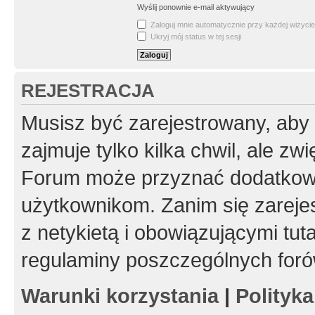
Wyślij ponownie e-mail aktywujący
Zaloguj mnie automatycznie przy każdej wizycie
Ukryj mój status w tej sesji
REJESTRACJA
Musisz być zarejestrowany, aby
zajmuje tylko kilka chwil, ale z
Forum może przyznać dodatkow
użytkownikom. Zanim się zarejes
z netykietą i obowiązującymi tut
regulaminy poszczególnych foró
Warunki korzystania
|
Polityk