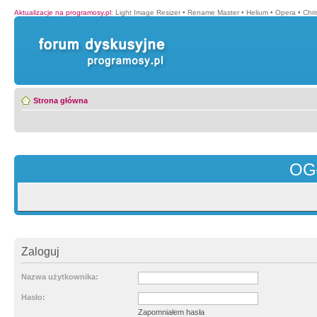
Aktualizacje na programosy.pl
:
Light Image Resizer
•
Rename Master
•
Helium
•
Opera
•
Chr
Strona główna
OG
Zaloguj
Nazwa użytkownika:
Hasło:
Zapomniałem hasła