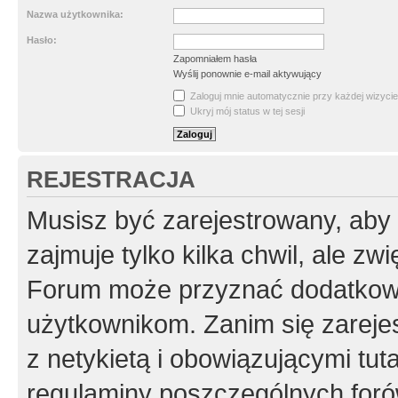
Nazwa użytkownika:
Hasło:
Zapomniałem hasła
Wyślij ponownie e-mail aktywujący
Zaloguj mnie automatycznie przy każdej wizycie
Ukryj mój status w tej sesji
REJESTRACJA
Musisz być zarejestrowany, aby
zajmuje tylko kilka chwil, ale z
Forum może przyznać dodatkow
użytkownikom. Zanim się zarejes
z netykietą i obowiązującymi tut
regulaminy poszczególnych foró