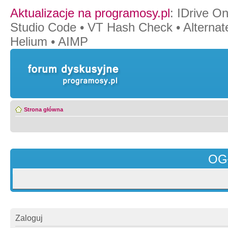
Aktualizacje na programosy.pl
:
IDrive O
Studio Code
•
VT Hash Check
•
Alternat
Helium
•
AIMP
Strona główna
OG
Zaloguj