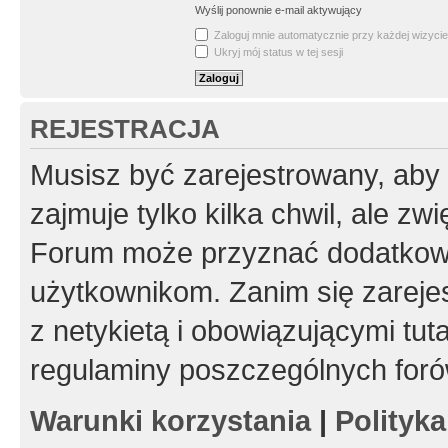
Wyślij ponownie e-mail aktywujący
Zaloguj mnie automatycznie przy każdej wizycie
Ukryj mój status w tej sesji
REJESTRACJA
Musisz być zarejestrowany, aby
zajmuje tylko kilka chwil, ale z
Forum może przyznać dodatkow
użytkownikom. Zanim się zarejes
z netykietą i obowiązującymi tut
regulaminy poszczególnych foró
Warunki korzystania
|
Polityk