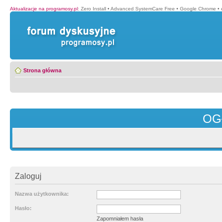
Aktualizacje na programosy.pl
:
Zero Install
•
Advanced SystemCare Free
•
Google Chrome
•
Strona główna
OG
Zaloguj
Nazwa użytkownika:
Hasło:
Zapomniałem hasła