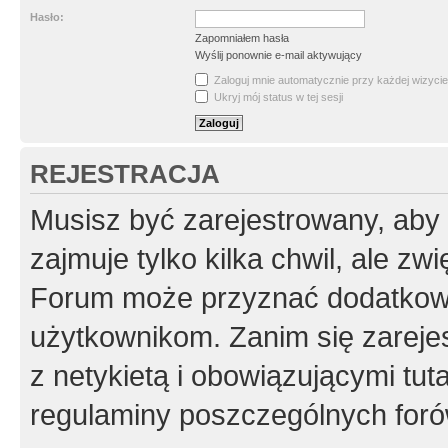
Hasło:
Zapomniałem hasła
Wyślij ponownie e-mail aktywujący
Zaloguj mnie automatycznie przy każdej wizycie
Ukryj mój status w tej sesji
REJESTRACJA
Musisz być zarejestrowany, aby
zajmuje tylko kilka chwil, ale z
Forum może przyznać dodatkow
użytkownikom. Zanim się zarejes
z netykietą i obowiązującymi tut
regulaminy poszczególnych foró