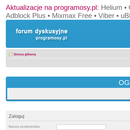
Aktualizacje na programosy.pl
:
Helium
•
Adblock Plus
•
Mixmax Free
•
Viber
•
uB
Strona główna
OG
Zaloguj
Nazwa użytkownika: