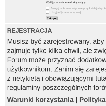
Wyślij ponownie e-mail aktywujący
Zaloguj mnie automatycznie przy każdej wizycie
Ukryj mój status w tej sesji
REJESTRACJA
Musisz być zarejestrowany, aby
zajmuje tylko kilka chwil, ale z
Forum może przyznać dodatkow
użytkownikom. Zanim się zarejes
z netykietą i obowiązującymi tut
regulaminy poszczególnych foró
Warunki korzystania
|
Polityk