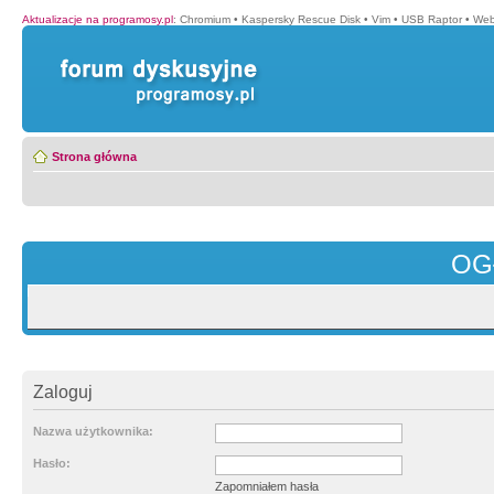
Aktualizacje na programosy.pl
:
Chromium
•
Kaspersky Rescue Disk
•
Vim
•
USB Raptor
•
Web
Strona główna
OG
Zaloguj
Nazwa użytkownika:
Hasło:
Zapomniałem hasła