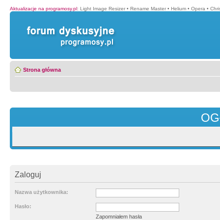
Aktualizacje na programosy.pl
:
Light Image Resizer
•
Rename Master
•
Helium
•
Opera
•
Chr
Strona główna
OG
Zaloguj
Nazwa użytkownika:
Hasło:
Zapomniałem hasła