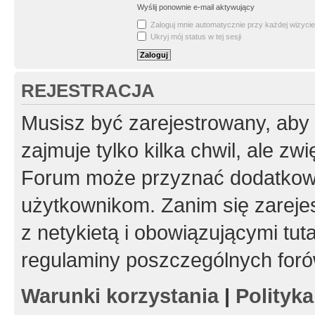
Wyślij ponownie e-mail aktywujący
Zaloguj mnie automatycznie przy każdej wizycie
Ukryj mój status w tej sesji
REJESTRACJA
Musisz być zarejestrowany, aby
zajmuje tylko kilka chwil, ale z
Forum może przyznać dodatkow
użytkownikom. Zanim się zarejes
z netykietą i obowiązującymi tut
regulaminy poszczególnych foró
Warunki korzystania
|
Polityk