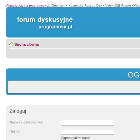
Aktualizacje na programosy.pl
:
Chromium
•
Kaspersky Rescue Disk
•
Vim
•
USB Raptor
•
Web
Strona główna
OG
Zaloguj
Nazwa użytkownika:
Hasło:
Zapomniałem hasła