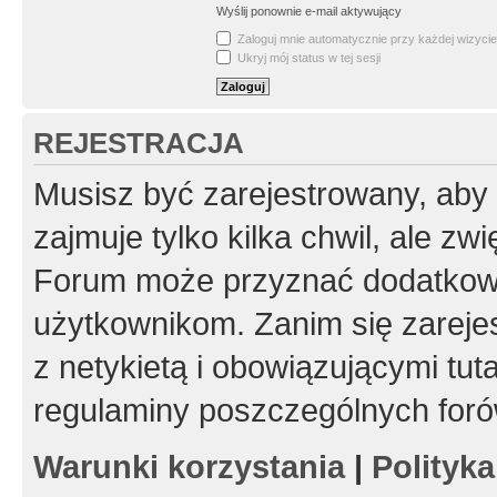
Wyślij ponownie e-mail aktywujący
Zaloguj mnie automatycznie przy każdej wizycie
Ukryj mój status w tej sesji
REJESTRACJA
Musisz być zarejestrowany, aby
zajmuje tylko kilka chwil, ale z
Forum może przyznać dodatkow
użytkownikom. Zanim się zarejes
z netykietą i obowiązującymi tut
regulaminy poszczególnych foró
Warunki korzystania
|
Polityk