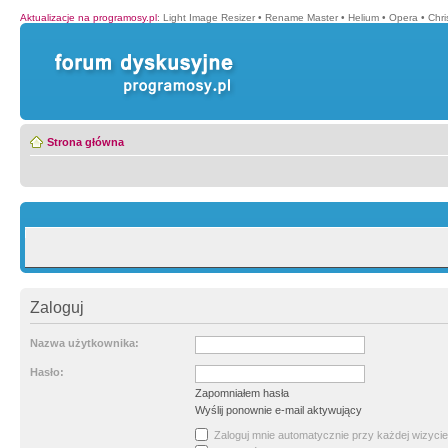
Aktualizacje na programosy.pl
:
Light Image Resizer
•
Rename Master
•
Helium
•
Opera
•
Chr
Strona główna
Zaloguj
Nazwa użytkownika:
Hasło:
Zapomniałem hasła
Wyślij ponownie e-mail aktywujący
Zaloguj mnie automatycznie przy każdej wizycie