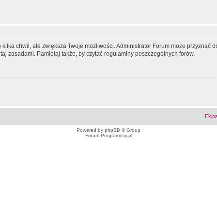
ko kilka chwil, ale zwiększa Twoje możliwości. Administrator Forum może przyzna
tutaj zasadami. Pamiętaj także, by czytać regulaminy poszczególnych forów.
Ekip
Powered by
phpBB
© Group
Forum Programosy.pl