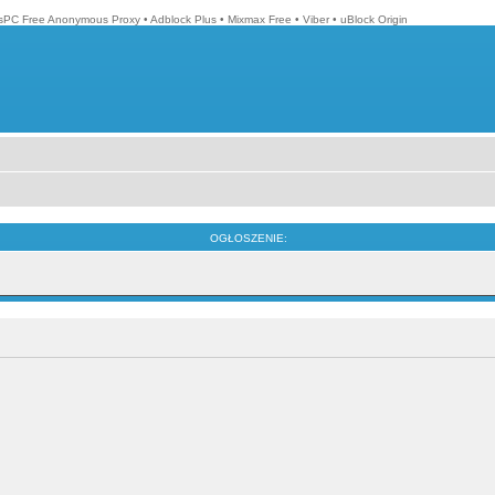
isPC Free Anonymous Proxy
•
Adblock Plus
•
Mixmax Free
•
Viber
•
uBlock Origin
OGŁOSZENIE: