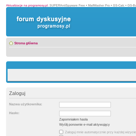
Aktualizacje na programosy.pl
:
SUPERAntiSpyware Free
•
MailWasher Pro
•
GS-Calc
•
GS-B
Strona główna
Zaloguj
Nazwa użytkownika:
Hasło:
Zapomniałem hasła
Wyślij ponownie e-mail aktywujący
Zaloguj mnie automatycznie przy każdej wizycie