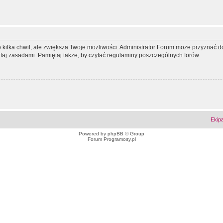
ko kilka chwil, ale zwiększa Twoje możliwości. Administrator Forum może przyzna
tutaj zasadami. Pamiętaj także, by czytać regulaminy poszczególnych forów.
Ekip
Powered by
phpBB
© Group
Forum Programosy.pl