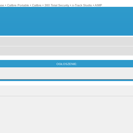
ase
•
Calibre Portable
•
Calibre
•
360 Total Security
•
n-Track Studio
•
AIMP
OGŁOSZENIE: