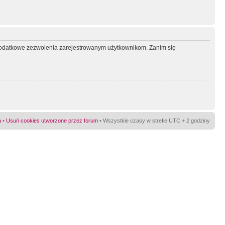
ć dodatkowe zezwolenia zarejestrowanym użytkownikom. Zanim się
a
•
Usuń cookies utworzone przez forum
• Wszystkie czasy w strefie UTC + 2 godziny