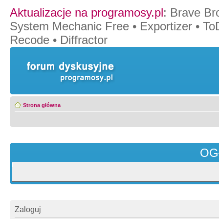
Aktualizacje na programosy.pl
:
Brave Br
System Mechanic Free
•
Exportizer
•
To
Recode
•
Diffractor
Strona główna
OG
Zaloguj