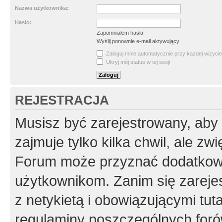
Nazwa użytkownika:
Hasło:
Zapomniałem hasła
Wyślij ponownie e-mail aktywujący
Zaloguj mnie automatycznie przy każdej wizycie
Ukryj mój status w tej sesji
REJESTRACJA
Musisz być zarejestrowany, aby
zajmuje tylko kilka chwil, ale z
Forum może przyznać dodatkow
użytkownikom. Zanim się zarejes
z netykietą i obowiązującymi tut
regulaminy poszczególnych foró