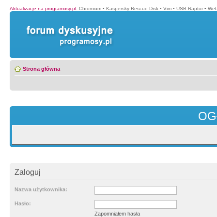
Aktualizacje na programosy.pl
:
Chromium
•
Kaspersky Rescue Disk
•
Vim
•
USB Raptor
•
Web
Strona główna
OG
Zaloguj
Nazwa użytkownika:
Hasło:
Zapomniałem hasła