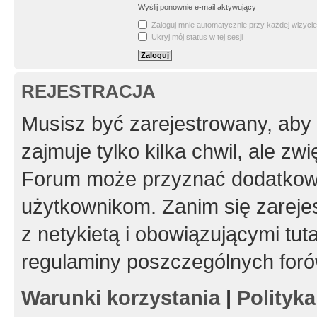
Wyślij ponownie e-mail aktywujący
Zaloguj mnie automatycznie przy każdej wizycie
Ukryj mój status w tej sesji
REJESTRACJA
Musisz być zarejestrowany, aby
zajmuje tylko kilka chwil, ale z
Forum może przyznać dodatkow
użytkownikom. Zanim się zarejes
z netykietą i obowiązującymi tut
regulaminy poszczególnych foró
Warunki korzystania
|
Polityk