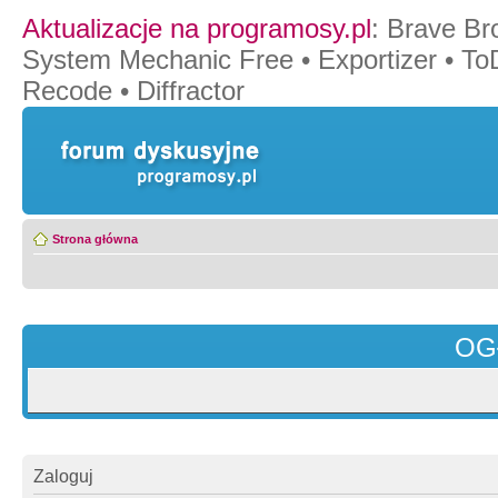
Aktualizacje na programosy.pl
:
Brave Br
System Mechanic Free
•
Exportizer
•
To
Recode
•
Diffractor
Strona główna
OG
Zaloguj