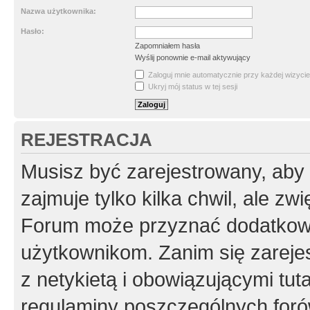
Nazwa użytkownika:
Hasło:
Zapomniałem hasła
Wyślij ponownie e-mail aktywujący
Zaloguj mnie automatycznie przy każdej wizycie
Ukryj mój status w tej sesji
REJESTRACJA
Musisz być zarejestrowany, aby
zajmuje tylko kilka chwil, ale z
Forum może przyznać dodatkow
użytkownikom. Zanim się zarejes
z netykietą i obowiązującymi tut
regulaminy poszczególnych foró