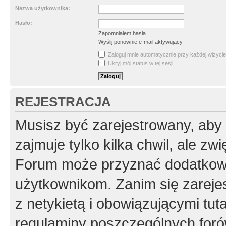
Nazwa użytkownika:
Hasło:
Zapomniałem hasła
Wyślij ponownie e-mail aktywujący
Zaloguj mnie automatycznie przy każdej wizycie
Ukryj mój status w tej sesji
REJESTRACJA
Musisz być zarejestrowany, aby
zajmuje tylko kilka chwil, ale z
Forum może przyznać dodatkow
użytkownikom. Zanim się zarejes
z netykietą i obowiązującymi tut
regulaminy poszczególnych foró