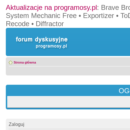
Aktualizacje na programosy.pl
:
Brave Br
System Mechanic Free
•
Exportizer
•
To
Recode
•
Diffractor
Strona główna
OG
Zaloguj