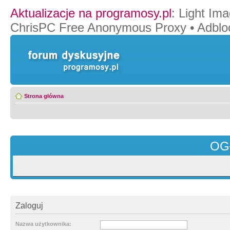
Aktualizacje na programosy.pl
:
Light Ima
ChrisPC Free Anonymous Proxy
•
Adblo
Strona główna
OG
Zaloguj
Nazwa użytkownika: