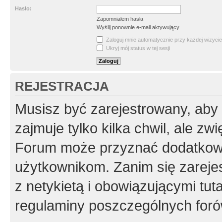
Hasło:
Zapomniałem hasła
Wyślij ponownie e-mail aktywujący
Zaloguj mnie automatycznie przy każdej wizycie
Ukryj mój status w tej sesji
REJESTRACJA
Musisz być zarejestrowany, aby
zajmuje tylko kilka chwil, ale z
Forum może przyznać dodatkow
użytkownikom. Zanim się zarejes
z netykietą i obowiązującymi tut
regulaminy poszczególnych foró