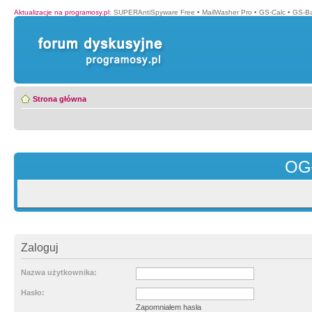
Aktualizacje na programosy.pl
:
SUPERAntiSpyware Free
•
MailWasher Pro
•
GS-Calc
•
GS-B
Strona główna
OG
Zaloguj
Nazwa użytkownika:
Hasło:
Zapomniałem hasła