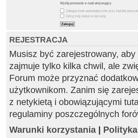
Wyślij ponownie e-mail aktywujący
Zaloguj mnie automatycznie przy każdej wizycie
Ukryj mój status w tej sesji
REJESTRACJA
Musisz być zarejestrowany, aby
zajmuje tylko kilka chwil, ale z
Forum może przyznać dodatkow
użytkownikom. Zanim się zarejes
z netykietą i obowiązującymi tut
regulaminy poszczególnych foró
Warunki korzystania
|
Polityk