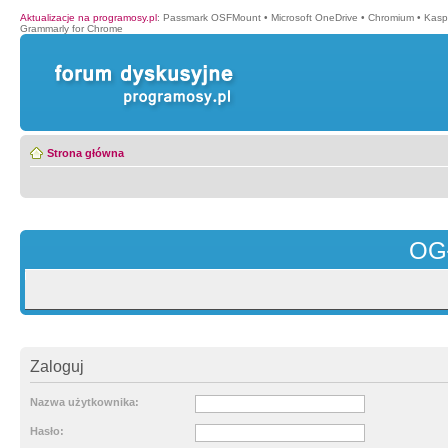
Aktualizacje na programosy.pl
:
Passmark OSFMount
•
Microsoft OneDrive
•
Chromium
•
Kasp
Grammarly for Chrome
Strona główna
OG
Zaloguj
Nazwa użytkownika:
Hasło: