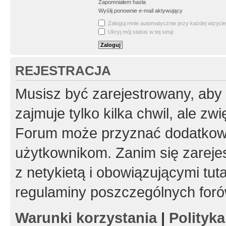
Zapomniałem hasła
Wyślij ponownie e-mail aktywujący
Zaloguj mnie automatycznie przy każdej wizycie
Ukryj mój status w tej sesji
REJESTRACJA
Musisz być zarejestrowany, aby
zajmuje tylko kilka chwil, ale z
Forum może przyznać dodatkow
użytkownikom. Zanim się zarejes
z netykietą i obowiązującymi tut
regulaminy poszczególnych foró
Warunki korzystania
|
Polityk