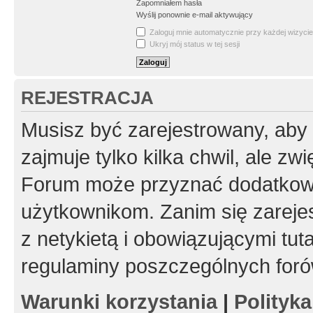
Zapomniałem hasła
Wyślij ponownie e-mail aktywujący
Zaloguj mnie automatycznie przy każdej wizycie
Ukryj mój status w tej sesji
REJESTRACJA
Musisz być zarejestrowany, aby
zajmuje tylko kilka chwil, ale z
Forum może przyznać dodatkow
użytkownikom. Zanim się zarejes
z netykietą i obowiązującymi tut
regulaminy poszczególnych foró
Warunki korzystania
|
Polityk