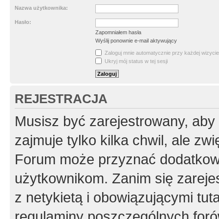
Nazwa użytkownika:
Hasło:
Zapomniałem hasła
Wyślij ponownie e-mail aktywujący
Zaloguj mnie automatycznie przy każdej wizycie
Ukryj mój status w tej sesji
REJESTRACJA
Musisz być zarejestrowany, aby
zajmuje tylko kilka chwil, ale z
Forum może przyznać dodatkow
użytkownikom. Zanim się zarejes
z netykietą i obowiązującymi tut
regulaminy poszczególnych foró