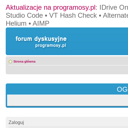
Aktualizacje na programosy.pl
:
IDrive O
Studio Code
•
VT Hash Check
•
Alternat
Helium
•
AIMP
Strona główna
OG
Zaloguj