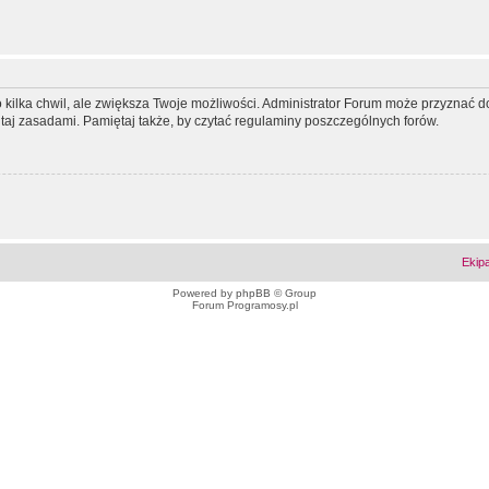
ko kilka chwil, ale zwiększa Twoje możliwości. Administrator Forum może przyzna
tutaj zasadami. Pamiętaj także, by czytać regulaminy poszczególnych forów.
Ekip
Powered by
phpBB
© Group
Forum Programosy.pl