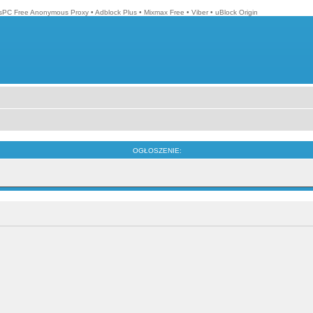
isPC Free Anonymous Proxy
•
Adblock Plus
•
Mixmax Free
•
Viber
•
uBlock Origin
OGŁOSZENIE: