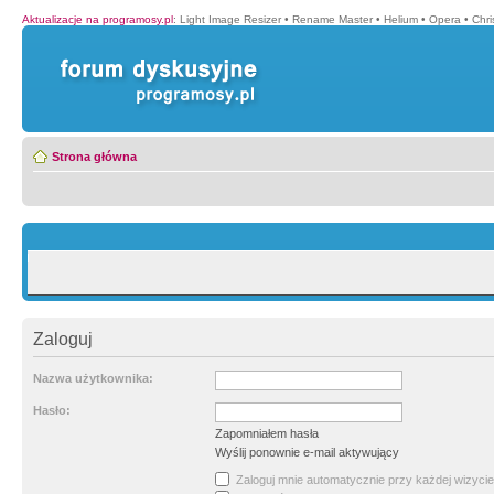
Aktualizacje na programosy.pl
:
Light Image Resizer
•
Rename Master
•
Helium
•
Opera
•
Chr
Strona główna
Zaloguj
Nazwa użytkownika:
Hasło:
Zapomniałem hasła
Wyślij ponownie e-mail aktywujący
Zaloguj mnie automatycznie przy każdej wizycie