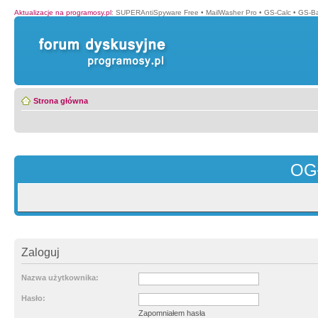
Aktualizacje na programosy.pl
:
SUPERAntiSpyware Free
•
MailWasher Pro
•
GS-Calc
•
GS-B
Strona główna
OG
Zaloguj
Nazwa użytkownika:
Hasło:
Zapomniałem hasła