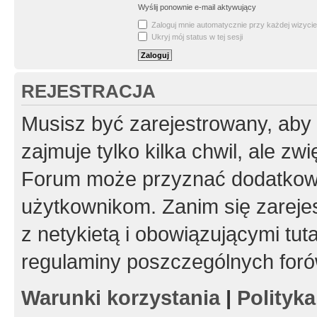
Wyślij ponownie e-mail aktywujący
Zaloguj mnie automatycznie przy każdej wizycie
Ukryj mój status w tej sesji
REJESTRACJA
Musisz być zarejestrowany, aby
zajmuje tylko kilka chwil, ale z
Forum może przyznać dodatkow
użytkownikom. Zanim się zarejes
z netykietą i obowiązującymi tut
regulaminy poszczególnych foró
Warunki korzystania
|
Polityk