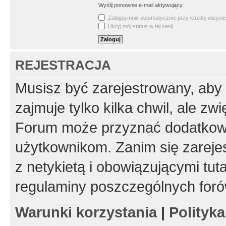
Wyślij ponownie e-mail aktywujący
Zaloguj mnie automatycznie przy każdej wizycie
Ukryj mój status w tej sesji
REJESTRACJA
Musisz być zarejestrowany, aby
zajmuje tylko kilka chwil, ale z
Forum może przyznać dodatkow
użytkownikom. Zanim się zarejes
z netykietą i obowiązującymi tut
regulaminy poszczególnych foró
Warunki korzystania
|
Polityk