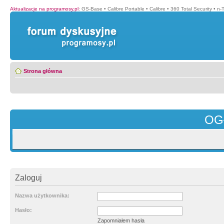
Aktualizacje na programosy.pl
:
GS-Base
•
Calibre Portable
•
Calibre
•
360 Total Security
•
n-
Strona główna
OG
Zaloguj
Nazwa użytkownika:
Hasło:
Zapomniałem hasła