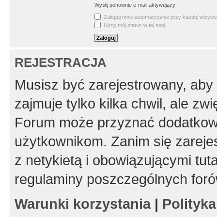
Wyślij ponownie e-mail aktywujący
Zaloguj mnie automatycznie przy każdej wizycie
Ukryj mój status w tej sesji
REJESTRACJA
Musisz być zarejestrowany, aby
zajmuje tylko kilka chwil, ale z
Forum może przyznać dodatkow
użytkownikom. Zanim się zarejes
z netykietą i obowiązującymi tut
regulaminy poszczególnych foró
Warunki korzystania
|
Polityk