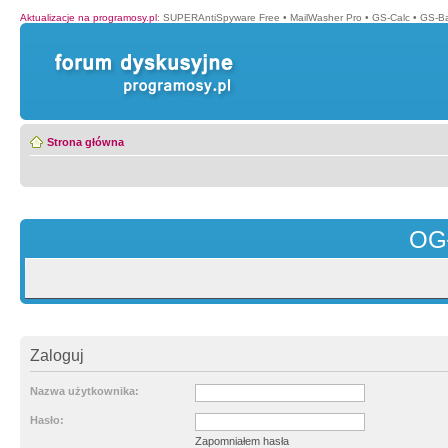
Aktualizacje na programosy.pl
:
SUPERAntiSpyware Free
•
MailWasher Pro
•
GS-Calc
•
GS-B
Strona główna
OG
Zaloguj
Nazwa użytkownika:
Hasło:
Zapomniałem hasła