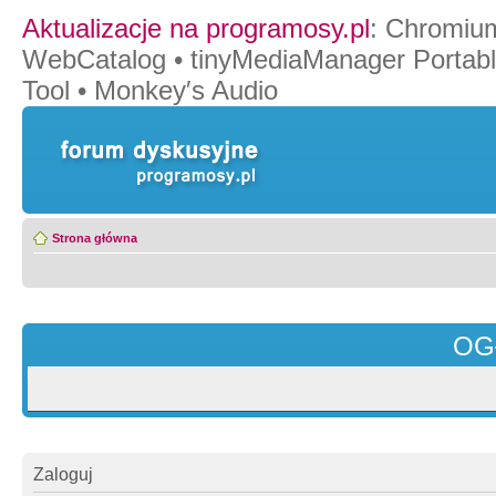
Aktualizacje na programosy.pl
:
Chromiu
WebCatalog
•
tinyMediaManager Portab
Tool
•
Monkey′s Audio
Strona główna
OG
Zaloguj