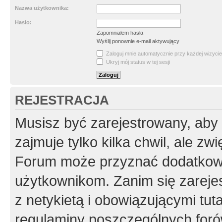
Nazwa użytkownika:
Hasło:
Zapomniałem hasła
Wyślij ponownie e-mail aktywujący
Zaloguj mnie automatycznie przy każdej wizycie
Ukryj mój status w tej sesji
REJESTRACJA
Musisz być zarejestrowany, aby
zajmuje tylko kilka chwil, ale z
Forum może przyznać dodatkow
użytkownikom. Zanim się zarejes
z netykietą i obowiązującymi tut
regulaminy poszczególnych foró