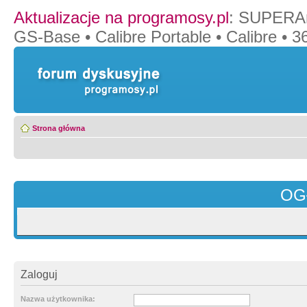
Aktualizacje na programosy.pl
:
SUPERAn
GS-Base
•
Calibre Portable
•
Calibre
•
36
Strona główna
OG
Zaloguj
Nazwa użytkownika: