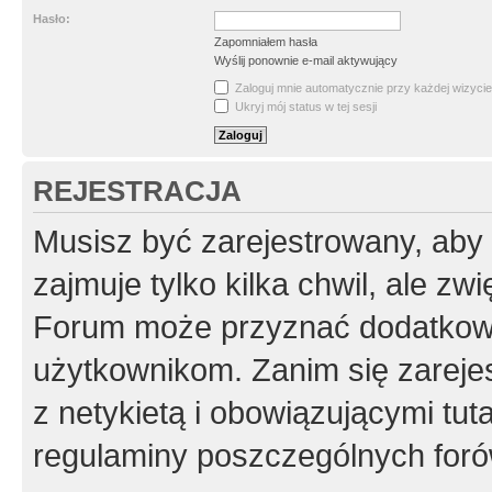
Hasło:
Zapomniałem hasła
Wyślij ponownie e-mail aktywujący
Zaloguj mnie automatycznie przy każdej wizycie
Ukryj mój status w tej sesji
REJESTRACJA
Musisz być zarejestrowany, aby
zajmuje tylko kilka chwil, ale z
Forum może przyznać dodatkow
użytkownikom. Zanim się zarejes
z netykietą i obowiązującymi tut
regulaminy poszczególnych foró