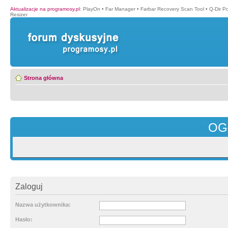
Aktualizacje na programosy.pl
:
PlayOn
•
Far Manager
•
Farbar Recovery Scan Tool
•
Q-Dir P
Resizer
Strona główna
OG
Zaloguj
Nazwa użytkownika:
Hasło: