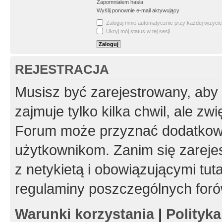
Zapomniałem hasła
Wyślij ponownie e-mail aktywujący
Zaloguj mnie automatycznie przy każdej wizycie
Ukryj mój status w tej sesji
REJESTRACJA
Musisz być zarejestrowany, aby
zajmuje tylko kilka chwil, ale z
Forum może przyznać dodatkow
użytkownikom. Zanim się zarejes
z netykietą i obowiązującymi tut
regulaminy poszczególnych foró
Warunki korzystania
|
Polityk