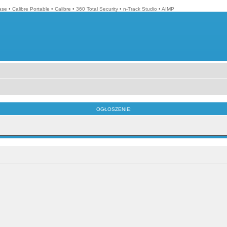
ase
•
Calibre Portable
•
Calibre
•
360 Total Security
•
n-Track Studio
•
AIMP
OGŁOSZENIE: