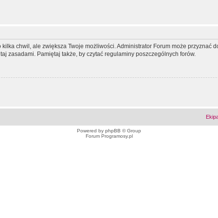
ko kilka chwil, ale zwiększa Twoje możliwości. Administrator Forum może przyzna
tutaj zasadami. Pamiętaj także, by czytać regulaminy poszczególnych forów.
Ekip
Powered by
phpBB
© Group
Forum Programosy.pl