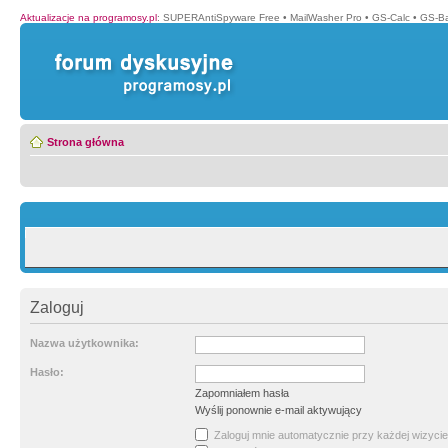
Aktualizacje na programosy.pl
:
SUPERAntiSpyware Free
•
MailWasher Pro
•
GS-Calc
•
GS-B
Strona główna
Zaloguj
Nazwa użytkownika:
Hasło:
Zapomniałem hasła
Wyślij ponownie e-mail aktywujący
Zaloguj mnie automatycznie przy każdej wizycie