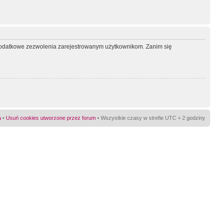
ć dodatkowe zezwolenia zarejestrowanym użytkownikom. Zanim się
a
•
Usuń cookies utworzone przez forum
• Wszystkie czasy w strefie UTC + 2 godziny