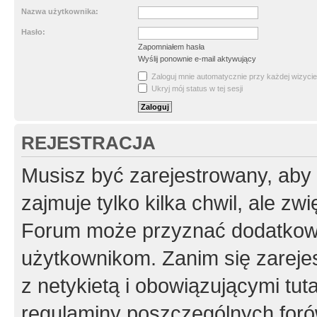
Nazwa użytkownika:
Hasło:
Zapomniałem hasła
Wyślij ponownie e-mail aktywujący
Zaloguj mnie automatycznie przy każdej wizycie
Ukryj mój status w tej sesji
REJESTRACJA
Musisz być zarejestrowany, aby
zajmuje tylko kilka chwil, ale z
Forum może przyznać dodatkow
użytkownikom. Zanim się zarejes
z netykietą i obowiązującymi tut
regulaminy poszczególnych foró