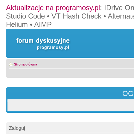
Aktualizacje na programosy.pl
:
IDrive O
Studio Code
•
VT Hash Check
•
Alternat
Helium
•
AIMP
Strona główna
OG
Zaloguj