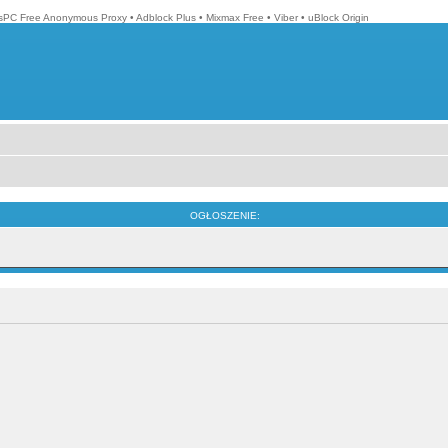
isPC Free Anonymous Proxy
•
Adblock Plus
•
Mixmax Free
•
Viber
•
uBlock Origin
OGŁOSZENIE: