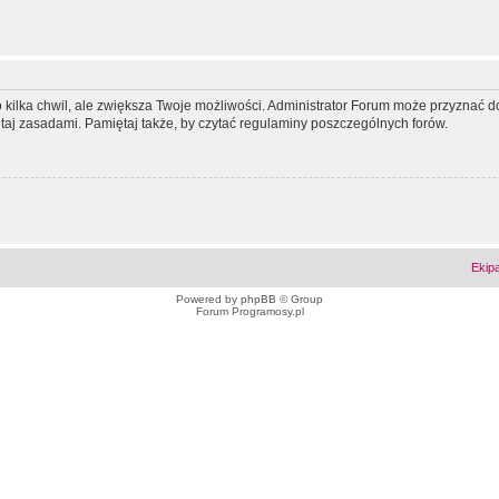
ko kilka chwil, ale zwiększa Twoje możliwości. Administrator Forum może przyzna
tutaj zasadami. Pamiętaj także, by czytać regulaminy poszczególnych forów.
Ekip
Powered by
phpBB
© Group
Forum Programosy.pl