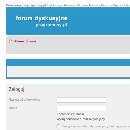
Aktualizacje na programosy.pl
:
Light Image Resizer
•
Rename Master
•
Helium
•
Opera
•
Chr
Strona główna
Zaloguj
Nazwa użytkownika:
Hasło:
Zapomniałem hasła
Wyślij ponownie e-mail aktywujący
Zaloguj mnie automatycznie przy każdej wizycie