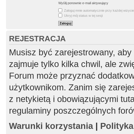
Wyślij ponownie e-mail aktywujący
Zaloguj mnie automatycznie przy każdej wizycie
Ukryj mój status w tej sesji
REJESTRACJA
Musisz być zarejestrowany, aby
zajmuje tylko kilka chwil, ale z
Forum może przyznać dodatkow
użytkownikom. Zanim się zarejes
z netykietą i obowiązującymi tut
regulaminy poszczególnych foró
Warunki korzystania
|
Polityk