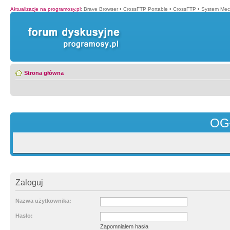
Aktualizacje na programosy.pl
:
Brave Browser
•
CrossFTP Portable
•
CrossFTP
•
System Mec
Strona główna
OG
Zaloguj
Nazwa użytkownika:
Hasło:
Zapomniałem hasła