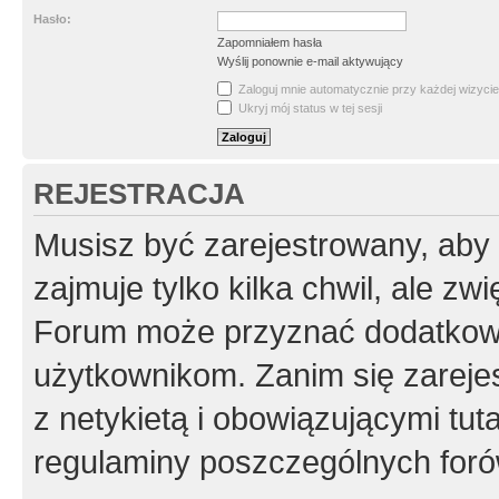
Hasło:
Zapomniałem hasła
Wyślij ponownie e-mail aktywujący
Zaloguj mnie automatycznie przy każdej wizycie
Ukryj mój status w tej sesji
REJESTRACJA
Musisz być zarejestrowany, aby
zajmuje tylko kilka chwil, ale z
Forum może przyznać dodatkow
użytkownikom. Zanim się zarejes
z netykietą i obowiązującymi tut
regulaminy poszczególnych foró