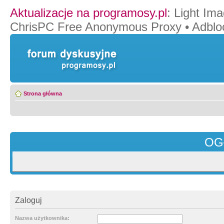
Aktualizacje na programosy.pl
:
Light Ima
ChrisPC Free Anonymous Proxy
•
Adblo
Strona główna
OG
Zaloguj
Nazwa użytkownika: