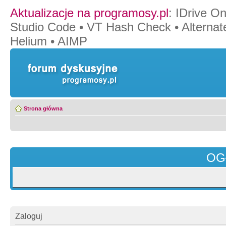
Aktualizacje na programosy.pl
:
IDrive O
Studio Code
•
VT Hash Check
•
Alternat
Helium
•
AIMP
Strona główna
OG
Zaloguj