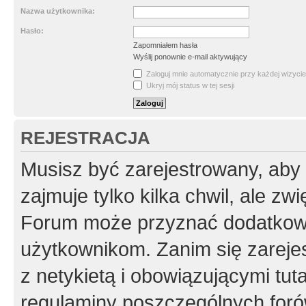
Nazwa użytkownika:
Hasło:
Zapomniałem hasła
Wyślij ponownie e-mail aktywujący
Zaloguj mnie automatycznie przy każdej wizycie
Ukryj mój status w tej sesji
REJESTRACJA
Musisz być zarejestrowany, aby
zajmuje tylko kilka chwil, ale z
Forum może przyznać dodatkow
użytkownikom. Zanim się zarejes
z netykietą i obowiązującymi tut
regulaminy poszczególnych foró