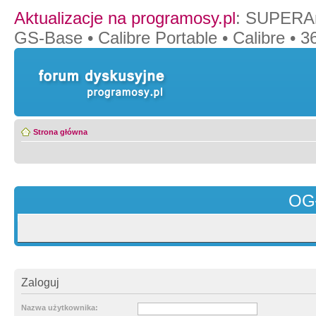
Aktualizacje na programosy.pl
:
SUPERAn
GS-Base
•
Calibre Portable
•
Calibre
•
36
Strona główna
OG
Zaloguj
Nazwa użytkownika: