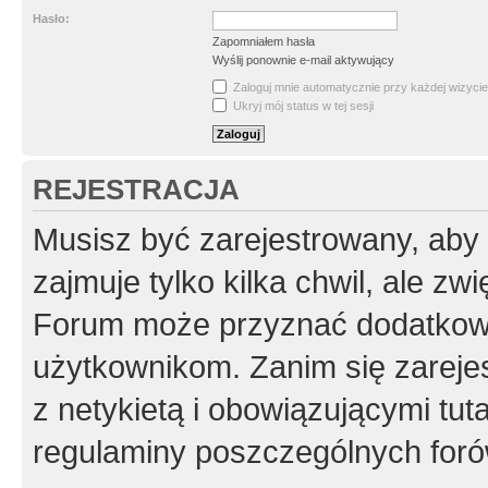
Hasło:
Zapomniałem hasła
Wyślij ponownie e-mail aktywujący
Zaloguj mnie automatycznie przy każdej wizycie
Ukryj mój status w tej sesji
REJESTRACJA
Musisz być zarejestrowany, aby
zajmuje tylko kilka chwil, ale z
Forum może przyznać dodatkow
użytkownikom. Zanim się zarejes
z netykietą i obowiązującymi tut
regulaminy poszczególnych foró