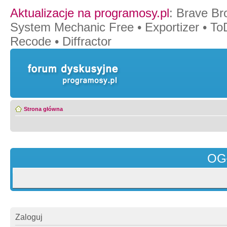
Aktualizacje na programosy.pl
:
Brave Br
System Mechanic Free
•
Exportizer
•
To
Recode
•
Diffractor
Strona główna
OG
Zaloguj