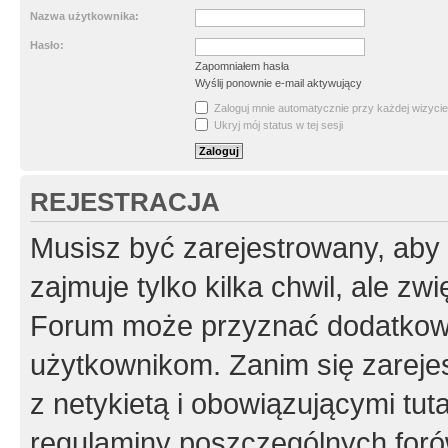
Nazwa użytkownika:
Hasło:
Zapomniałem hasła
Wyślij ponownie e-mail aktywujący
Zaloguj mnie automatycznie przy każdej wizycie
Ukryj mój status w tej sesji
REJESTRACJA
Musisz być zarejestrowany, aby
zajmuje tylko kilka chwil, ale z
Forum może przyznać dodatkow
użytkownikom. Zanim się zarejes
z netykietą i obowiązującymi tut
regulaminy poszczególnych foró