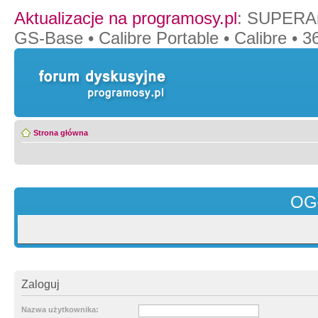
Aktualizacje na programosy.pl
:
SUPERAn
GS-Base
•
Calibre Portable
•
Calibre
•
36
Strona główna
OG
Zaloguj
Nazwa użytkownika: