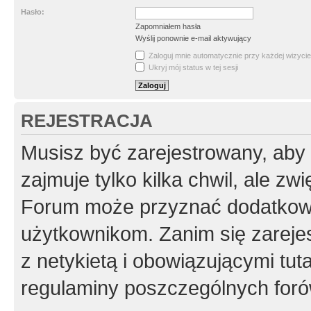
Hasło:
Zapomniałem hasła
Wyślij ponownie e-mail aktywujący
Zaloguj mnie automatycznie przy każdej wizycie
Ukryj mój status w tej sesji
REJESTRACJA
Musisz być zarejestrowany, aby
zajmuje tylko kilka chwil, ale z
Forum może przyznać dodatkow
użytkownikom. Zanim się zarejes
z netykietą i obowiązującymi tut
regulaminy poszczególnych foró