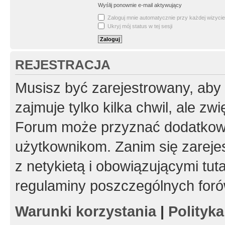
Wyślij ponownie e-mail aktywujący
Zaloguj mnie automatycznie przy każdej wizycie
Ukryj mój status w tej sesji
REJESTRACJA
Musisz być zarejestrowany, aby
zajmuje tylko kilka chwil, ale z
Forum może przyznać dodatkow
użytkownikom. Zanim się zarejes
z netykietą i obowiązującymi tut
regulaminy poszczególnych foró
Warunki korzystania
|
Polityk