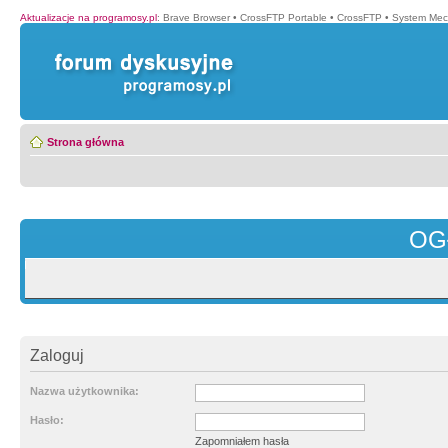
Aktualizacje na programosy.pl
:
Brave Browser
•
CrossFTP Portable
•
CrossFTP
•
System Mec
Strona główna
OG
Zaloguj
Nazwa użytkownika:
Hasło:
Zapomniałem hasła