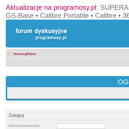
Aktualizacje na programosy.pl
:
SUPERAn
GS-Base
•
Calibre Portable
•
Calibre
•
36
Strona główna
OG
Zaloguj
Nazwa użytkownika: