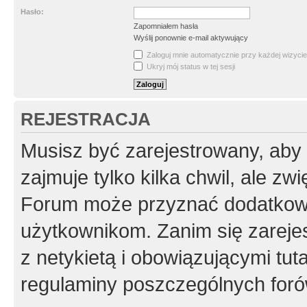
Hasło:
Zapomniałem hasła
Wyślij ponownie e-mail aktywujący
Zaloguj mnie automatycznie przy każdej wizycie
Ukryj mój status w tej sesji
REJESTRACJA
Musisz być zarejestrowany, aby
zajmuje tylko kilka chwil, ale z
Forum może przyznać dodatkow
użytkownikom. Zanim się zarejes
z netykietą i obowiązującymi tut
regulaminy poszczególnych foró