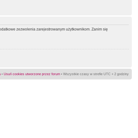
ć dodatkowe zezwolenia zarejestrowanym użytkownikom. Zanim się
a
•
Usuń cookies utworzone przez forum
• Wszystkie czasy w strefie UTC + 2 godziny