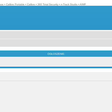
ase
•
Calibre Portable
•
Calibre
•
360 Total Security
•
n-Track Studio
•
AIMP
OGŁOSZENIE: