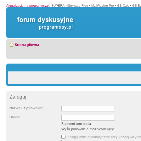
Aktualizacje na programosy.pl
:
SUPERAntiSpyware Free
•
MailWasher Pro
•
GS-Calc
•
GS-B
Strona główna
Zaloguj
Nazwa użytkownika:
Hasło:
Zapomniałem hasła
Wyślij ponownie e-mail aktywujący
Zaloguj mnie automatycznie przy każdej wizycie