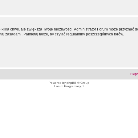
ko kilka chwil, ale zwiększa Twoje możliwości. Administrator Forum może przyzna
tutaj zasadami. Pamiętaj także, by czytać regulaminy poszczególnych forów.
Ekip
Powered by
phpBB
© Group
Forum Programosy.pl