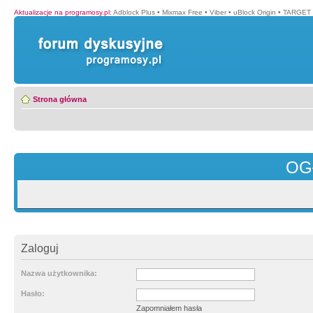
Aktualizacje na programosy.pl
:
Adblock Plus
•
Mixmax Free
•
Viber
•
uBlock Origin
•
TARGET 
Strona główna
OG
Zaloguj
Nazwa użytkownika:
Hasło:
Zapomniałem hasła