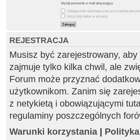
Wyślij ponownie e-mail aktywujący
Zaloguj mnie automatycznie przy każdej wizycie
Ukryj mój status w tej sesji
REJESTRACJA
Musisz być zarejestrowany, aby
zajmuje tylko kilka chwil, ale z
Forum może przyznać dodatkow
użytkownikom. Zanim się zarejes
z netykietą i obowiązującymi tut
regulaminy poszczególnych foró
Warunki korzystania
|
Polityk