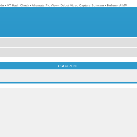
ode
•
VT Hash Check
•
Alternate Pic View
•
Debut Video Capture Software
•
Helium
•
AIMP
OGŁOSZENIE: