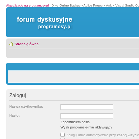
Aktualizacje na programosy.pl
:
IDrive Online Backup
•
Adlice Protect
•
Anki
•
Visual Studio C
Strona główna
Zaloguj
Nazwa użytkownika:
Hasło:
Zapomniałem hasła
Wyślij ponownie e-mail aktywujący
Zaloguj mnie automatycznie przy każdej wizycie