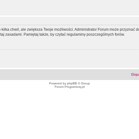
ko kilka chwil, ale zwiększa Twoje możliwości. Administrator Forum może przyzna
tutaj zasadami. Pamiętaj także, by czytać regulaminy poszczególnych forów.
Ekip
Powered by
phpBB
© Group
Forum Programosy.pl