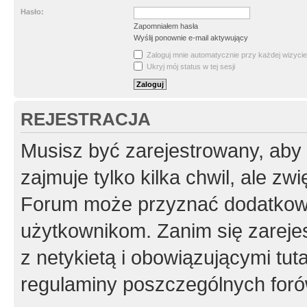
Hasło:
Zapomniałem hasła
Wyślij ponownie e-mail aktywujący
Zaloguj mnie automatycznie przy każdej wizycie
Ukryj mój status w tej sesji
REJESTRACJA
Musisz być zarejestrowany, aby
zajmuje tylko kilka chwil, ale z
Forum może przyznać dodatkow
użytkownikom. Zanim się zarejes
z netykietą i obowiązującymi tut
regulaminy poszczególnych foró