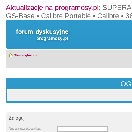
Aktualizacje na programosy.pl
:
SUPERAn
GS-Base
•
Calibre Portable
•
Calibre
•
36
Strona główna
OG
Zaloguj
Nazwa użytkownika: