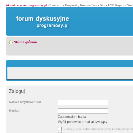
Aktualizacje na programosy.pl
:
Chromium
•
Kaspersky Rescue Disk
•
Vim
•
USB Raptor
•
Web
Strona główna
Zaloguj
Nazwa użytkownika:
Hasło:
Zapomniałem hasła
Wyślij ponownie e-mail aktywujący
Zaloguj mnie automatycznie przy każdej wizycie