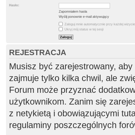
Hasło:
Zapomniałem hasła
Wyślij ponownie e-mail aktywujący
Zaloguj mnie automatycznie przy każdej wizycie
Ukryj mój status w tej sesji
REJESTRACJA
Musisz być zarejestrowany, aby
zajmuje tylko kilka chwil, ale z
Forum może przyznać dodatkow
użytkownikom. Zanim się zarejes
z netykietą i obowiązującymi tut
regulaminy poszczególnych foró