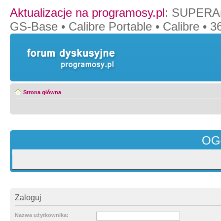
Aktualizacje na programosy.pl
:
SUPERAn
GS-Base
•
Calibre Portable
•
Calibre
•
36
Strona główna
OG
Zaloguj
Nazwa użytkownika: