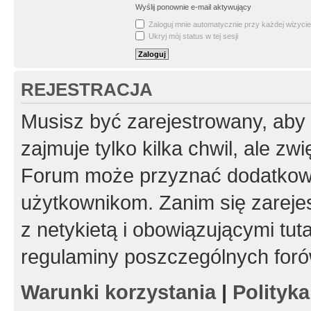
Wyślij ponownie e-mail aktywujący
Zaloguj mnie automatycznie przy każdej wizycie
Ukryj mój status w tej sesji
REJESTRACJA
Musisz być zarejestrowany, aby
zajmuje tylko kilka chwil, ale z
Forum może przyznać dodatkow
użytkownikom. Zanim się zarejes
z netykietą i obowiązującymi tut
regulaminy poszczególnych foró
Warunki korzystania
|
Polityk