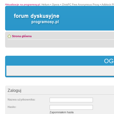
Aktualizacje na programosy.pl
:
Helium
•
Opera
•
ChrisPC Free Anonymous Proxy
•
Adblock P
Strona główna
OG
Zaloguj
Nazwa użytkownika:
Hasło:
Zapomniałem hasła