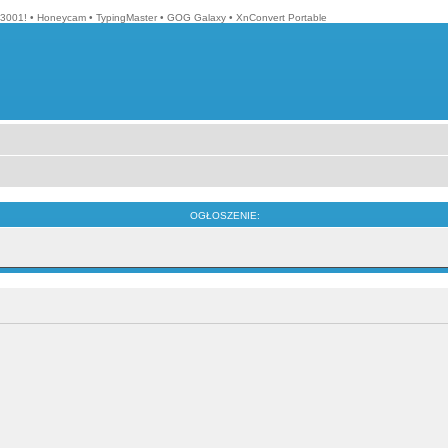
3001!
•
Honeycam
•
TypingMaster
•
GOG Galaxy
•
XnConvert Portable
OGŁOSZENIE: