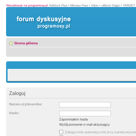
Aktualizacje na programosy.pl
:
Adblock Plus
•
Mixmax Free
•
Viber
•
uBlock Origin
•
TARGET 
Strona główna
Zaloguj
Nazwa użytkownika:
Hasło:
Zapomniałem hasła
Wyślij ponownie e-mail aktywujący
Zaloguj mnie automatycznie przy każdej wizycie