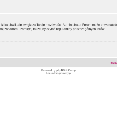
ko kilka chwil, ale zwiększa Twoje możliwości. Administrator Forum może przyzna
tutaj zasadami. Pamiętaj także, by czytać regulaminy poszczególnych forów.
Ekip
Powered by
phpBB
© Group
Forum Programosy.pl