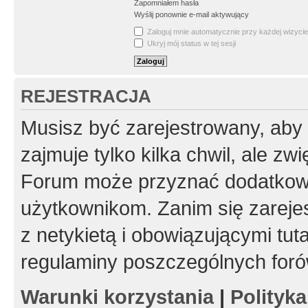
Zapomniałem hasła
Wyślij ponownie e-mail aktywujący
Zaloguj mnie automatycznie przy każdej wizycie
Ukryj mój status w tej sesji
REJESTRACJA
Musisz być zarejestrowany, aby
zajmuje tylko kilka chwil, ale z
Forum może przyznać dodatkow
użytkownikom. Zanim się zarejes
z netykietą i obowiązującymi tut
regulaminy poszczególnych foró
Warunki korzystania
|
Polityk