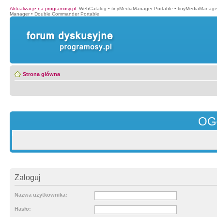
Aktualizacje na programosy.pl
:
WebCatalog
•
tinyMediaManager Portable
•
tinyMediaManage
Manager
•
Double Commander Portable
Strona główna
OG
Zaloguj
Nazwa użytkownika:
Hasło: