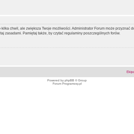
ko kilka chwil, ale zwiększa Twoje możliwości. Administrator Forum może przyzna
tutaj zasadami. Pamiętaj także, by czytać regulaminy poszczególnych forów.
Ekip
Powered by
phpBB
© Group
Forum Programosy.pl