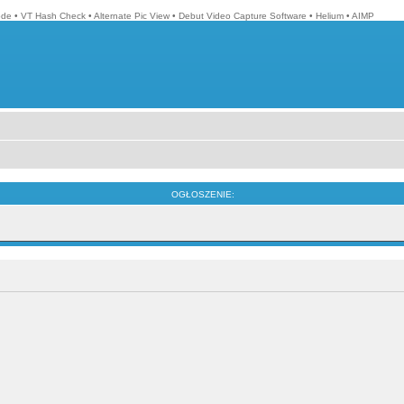
ode
•
VT Hash Check
•
Alternate Pic View
•
Debut Video Capture Software
•
Helium
•
AIMP
OGŁOSZENIE: