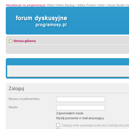
Aktualizacje na programosy.pl
:
IDrive Online Backup
•
Adlice Protect
•
Anki
•
Visual Studio C
Strona główna
Zaloguj
Nazwa użytkownika:
Hasło:
Zapomniałem hasła
Wyślij ponownie e-mail aktywujący
Zaloguj mnie automatycznie przy każdej wizycie